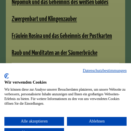
Nepomuk und das Geheimnis des weißen Goldes
Zwergenbart und Klingenzauber
Fräulein Rosina und das Geheimnis der Postkarten
Raub und Morditaten an der Säumerbrücke
Datenschutzbestimmungen
Impressum & Datenschutz
Wir verwenden Cookies
Wir können diese zur Analyse unserer Besucherdaten platzieren, um unsere Webseite zu
verbessern, personalisierte Inhalte anzuzeigen und Ihnen ein großartiges Webseiten-
Erlebnis zu bieten. Für weitere Informationen zu den von uns verwendeten Cookies
öffnen Sie die Einstellungen.
Druckversion
|
Sitemap
Login
Alle akzeptieren
Ablehnen
© Susanne Kubiak
Webansicht